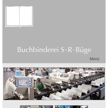
Buchbinderei
S·R·
Büge
Menü