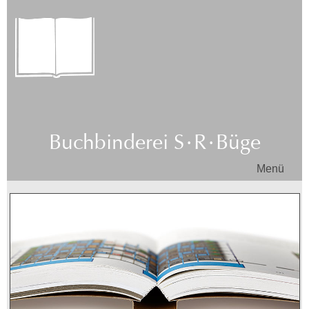
Buchbinderei
S·R·
Büge
Menü