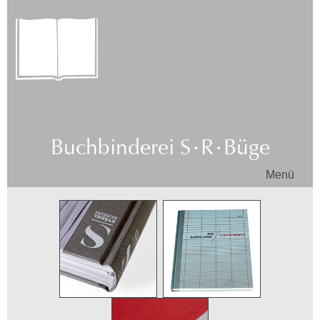
Buchbinderei
S·R·
Büge
Menü